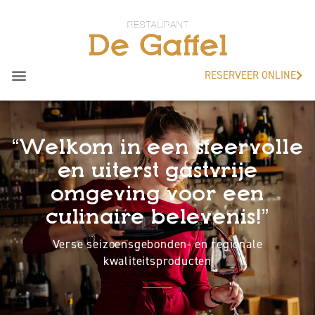
RESERVEER ONLINE
“Welkom in een sfeervolle
en uiterst gastvrije
omgeving voor een
culinaire belevenis!”
Verse seizoensgebonden- en regionale
kwaliteitsproducten